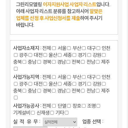
그린리모델링
이자지원사업 사업자 리스트
입니다.
아래 사업자 리스트 분류를 참고하시어
알맞은
업체를 선정 후 사업신청서를 제출
하여 주시기
바랍니다.
사업자소재지 :
전체
서울
부산
대구
인천
광주
대전
울산
세종
경기
강원
충북
충남
경북
경남
전북
전남
제주
사업가능지역 :
전체
서울
부산
대구
인천
광주
대전
울산
세종
경기
강원
충북
충남
경북
경남
전북
전남
제주
사업가능공사 :
전체
단열
창호
조명
기계설비
신재생
기타
실
적
유
무 :
업종
선택 :