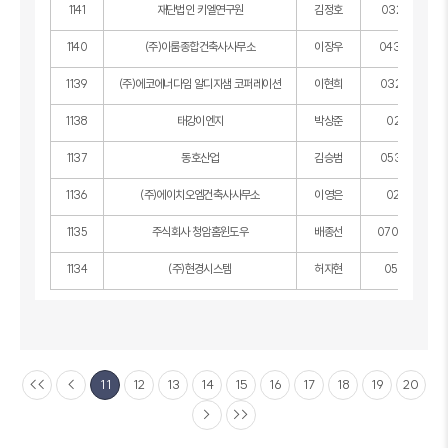
1141
재단법인 키엘연구원
김정호
032-820-74
1140
(주)이룸종합건축사사무소
이장우
043-224-85
1139
(주)에코에너다임 알디지샘 코퍼레이션
이현희
032-670-13
1138
태강이엔지
박상준
02-470-811
1137
동호산업
김승범
053-817-04
1136
(주)에이치오엠건축사사무소
이영은
02-579-081
1135
주식회사 청암홈윈도우
배종선
070-8016-7
1134
(주)현경시스템
허자현
054-371-11
<<
<
11
12
13
14
15
16
17
18
19
20
>
>>