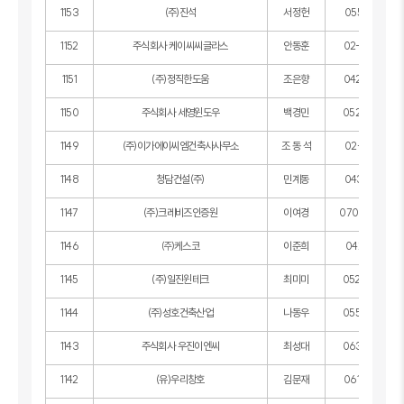
1153
(주)진석
서정헌
055-551-45
1152
주식회사 케이씨씨글라스
안동훈
02-2015-85
1151
(주)정직한도움
조은향
042-638-17
1150
주식회사 세영윈도우
백경민
052-244-26
1149
(주)이가에이씨엠건축사사무소
조 동 석
02-6717-61
1148
청담건설(주)
민계동
043-267-41
1147
(주)크레비즈인증원
이여경
070-4708-5
1146
㈜케스코
이준희
042-471-79
1145
(주)일진윈테크
최미미
052-274-34
1144
(주)성호건축산업
나동우
055-641-66
1143
주식회사 우진이엔씨
최성대
063-904-40
1142
(유)우리창호
김문재
061-244-42