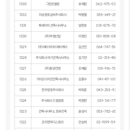
1333
그린모델링
유채원
062-975-0398
1332
미성창호금속주식회사
박병철
055-649-2516
1331
투에이치 건축사사무소
임현호
031-5175-7035
1330
(주)부영산업
이정민
051-808-0860
1329
(주)에이치아이제이케이
김선진
064-747-5506
1328
주식회사 여기건축사사무소
김기언
02-313-4581
1327
(주)동양건영
조혜윤
031-916-7561
1326
가이오디자인건축사사무소
김흥수
041-417-0019
1325
한우창호주식회사
박희준
043-253-9313
1324
주식회사 드림창호
박정현
031-761-7754
1323
건축사사무소 포유건축
윤성식
053-782-6575
1322
코지앤우디스토리
안승희
02-1599-5938