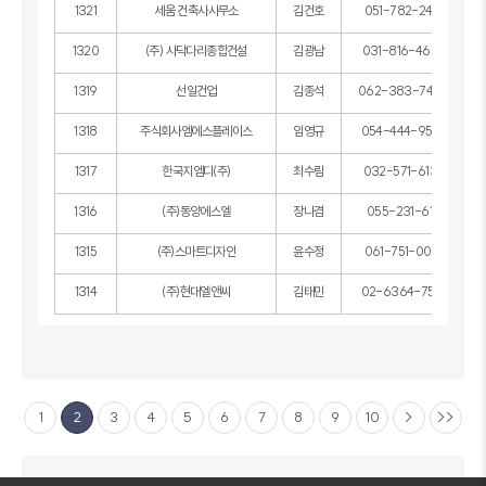
1321
세움 건축사사무소
김건호
051-782-2412
1320
(주) 사닥다리종합건설
김광남
031-816-4670
1319
선일건업
김종석
062-383-7400
1318
주식회사엠에스플레이스
임영규
054-444-9575
1317
한국지엠디(주)
최수림
032-571-6137
1316
(주)동양에스엘
장나겸
055-231-6111
1315
(주)스마트디자인
윤수정
061-751-0019
1314
(주)현대엘앤씨
김태민
02-6364-7561
1
2
3
4
5
6
7
8
9
10
>
>>