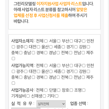
그린리모델링
이자지원사업 사업자 리스트
입니다.
아래 사업자 리스트 분류를 참고하시어
알맞은
업체를 선정 후 사업신청서를 제출
하여 주시기
바랍니다.
사업자소재지 :
전체
서울
부산
대구
인천
광주
대전
울산
세종
경기
강원
충북
충남
경북
경남
전북
전남
제주
사업가능지역 :
전체
서울
부산
대구
인천
광주
대전
울산
세종
경기
강원
충북
충남
경북
경남
전북
전남
제주
사업가능공사 :
전체
단열
창호
조명
기계설비
신재생
기타
실
적
유
무 :
업종
선택 :