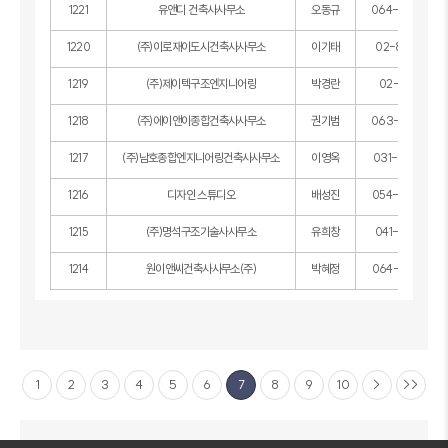
1221
유앤디 건축사사무소
오동규
064-746-446
1220
(주)이로재이도시건축사사무소
이기태
02-877-202
1219
(주)제이텍구조엔지니어링
박경란
02-404-1521
1218
(주)에이앤이종합건축사사무소
권기범
063-227-337
1217
(주)남호종합엔지니어링건축사사무소
이영옥
031-898-162
1216
디자인 스튜디오
배성진
054-275-456
1215
(주)명석구조기술사사무소
유희창
041-551-978
1214
원이앤씨건축사사무소(주)
박혜정
064-745-952
1
2
3
4
5
6
7
8
9
10
>
>>