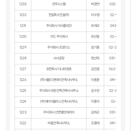
1233
인주시스템
박경연
032-502-557
1232
한길특수건설㈜
이수영
02-998-107
1231
주식회사 이서홈테크
유재교
043-292-1811
1230
이드 주식회사
유선용
02-6951-1178
1229
주식회사 프로디스
임기홍
02-2298-627
1228
샤시공장
정선희
031-793-726
1227
유한회사 다나와창호
김인겸
062-714-390
1226
(주)세움디엔에이건축사사무소
이동훈
041-558-136
1225
주식회사 유원건축건축사사무소
김수진
02-6952-617
1224
(주)에이이플러스건축사사무소
이홍식
02-745-6511
1223
주식회사 선앤엘인테리어
김희곤
031-488-043
1222
바움건축사사무소
조흥태
041-546-203