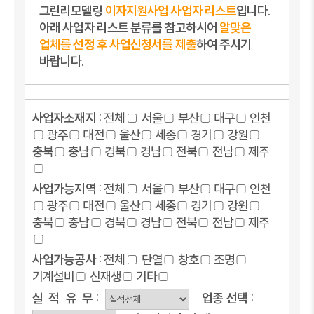
그린리모델링
이자지원사업 사업자 리스트
입니다.
아래 사업자 리스트 분류를 참고하시어
알맞은
업체를 선정 후 사업신청서를 제출
하여 주시기
바랍니다.
사업자소재지 :
전체
서울
부산
대구
인천
광주
대전
울산
세종
경기
강원
충북
충남
경북
경남
전북
전남
제주
사업가능지역 :
전체
서울
부산
대구
인천
광주
대전
울산
세종
경기
강원
충북
충남
경북
경남
전북
전남
제주
사업가능공사 :
전체
단열
창호
조명
기계설비
신재생
기타
실
적
유
무 :
업종
선택 :