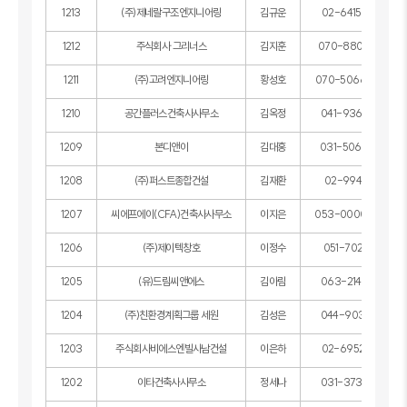
1213
(주)제네랄구조엔지니어링
김규운
02-6415-9535
1212
주식회사 그리너스
김지훈
070-8801-2345
1211
(주)고려엔지니어링
황성호
070-5066-6360
1210
공간플러스건축사사무소
김옥정
041-936-3535
1209
본디앤이
김대홍
031-506-0330
1208
(주)퍼스트종합건설
김재환
02-994-4001
1207
씨에프에이(CFA)건축사사무소
이지은
053-0000-0000
1206
(주)제이텍창호
이정수
051-702-1084
1205
(유)드림씨앤에스
김아림
063-214-4666
1204
(주)친환경계획그룹 세원
김성은
044-903-1903
1203
주식회사비에스엔빌사남건설
이은하
02-6952-7891
1202
이타건축사사무소
정세나
031-373-2834