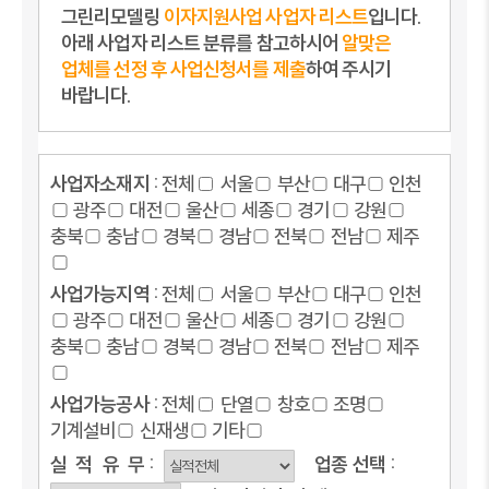
그린리모델링
이자지원사업 사업자 리스트
입니다.
아래 사업자 리스트 분류를 참고하시어
알맞은
업체를 선정 후 사업신청서를 제출
하여 주시기
바랍니다.
사업자소재지 :
전체
서울
부산
대구
인천
광주
대전
울산
세종
경기
강원
충북
충남
경북
경남
전북
전남
제주
사업가능지역 :
전체
서울
부산
대구
인천
광주
대전
울산
세종
경기
강원
충북
충남
경북
경남
전북
전남
제주
사업가능공사 :
전체
단열
창호
조명
기계설비
신재생
기타
실
적
유
무 :
업종
선택 :