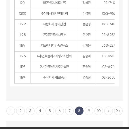
1201
해주엔지니어링(주)
김혜진
02-740-1100
1200
주식회사예가인테리어
이경희
053-955-4321
1199
유한회사 정이산업
정은정
062-514-4004
1198
(주)루건축사사무소
오호진
02-6952-6550
1197
제로에너지건축연구소
김채은
063-227-3377
1196
(사)건축물에너지평가사협회
김승덕
02-463-4083
1195
(사)한국녹색기후기술원
조영욱
02-6911-4568
1194
주식회사 새로운집
염승철
02-2605-7770
1
2
3
4
5
6
7
8
9
10
>
>>