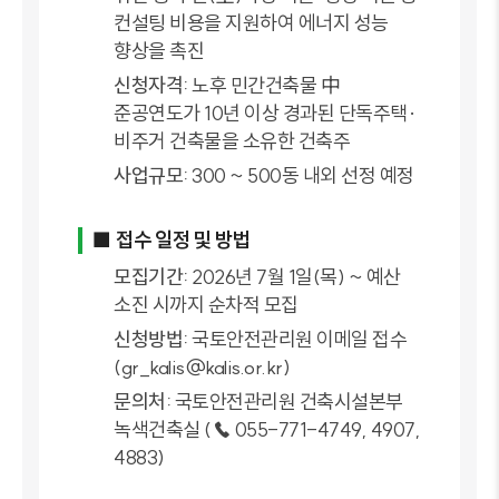
컨설팅 비용을 지원하여 에너지 성능
향상을 촉진
신청자격:
노후 민간건축물 中
준공연도가 10년 이상 경과된 단독주택·
비주거 건축물을 소유한 건축주
사업규모:
300 ~ 500동 내외 선정 예정
■ 접수 일정 및 방법
모집기간:
2026년 7월 1일(목) ~ 예산
소진 시까지 순차적 모집
신청방법:
국토안전관리원 이메일 접수
(gr_kalis@kalis.or.kr)
문의처:
국토안전관리원 건축시설본부
녹색건축실 (☎ 055-771-4749, 4907,
4883)