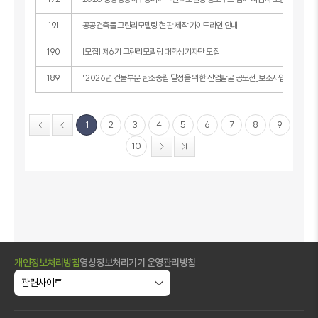
191
공공건축물 그린리모델링 현판 제작 가이드라인 안내
190
[모집] 제6기 그린리모델링 대학생기자단 모집
189
「2026년 건물부문 탄소중립 달성을 위한 산업발굴 공모전」보조사업자 모집 공
1
2
3
4
5
6
7
8
9
10
개인정보처리방침
영상정보처리기기 운영관리방침