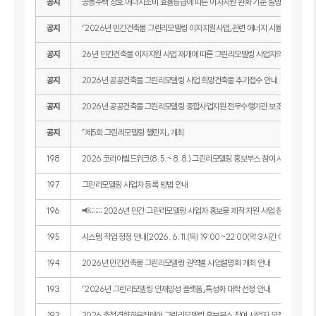
공지
공동주택 창호 에너지소비 효율등급에 따른 이자지원 완화 기준 설명서
공지
「2026년 민간건축물 그린리모델링 이자지원사업」관련 에너지 시뮬레이션 안
공지
26년 민간건축물 이자지원 사업 재개에 따른 그린리모델링 사업자의 등록
공지
2026년 공공건축물 그린리모델링 사업 희망건축물 추가접수 안내
공지
2026년 공공건축물 그린리모델링 종합사업지원 전무수행기관 보조사업자 모집
공지
「제5회 그린리모델링 챌린지」 개최
198
2026 코리아빌드위크(8. 5.~8. 8.) 그린리모델링 홍보부스 참여 사업자 모집 
197
그린리모델링 사업자 등록 방법 안내
196
📢;;;;;;; 2026년 민간 그린리모델링 사업자 홍보물 제작 지원 사업 참여자 모집
195
시스템 작업 정정 안내[2026. 6. 11.(목) 19:00~22:00(약 3시간 예정)]
194
2026년 민간건축물 그린리모델링 권역별 사업설명회 개최 안내
193
「2026년 그린리모델링 인재양성 플랫폼」특성화 대학 선정 안내
192
2026 충청경향하우징페어 그린리모델링 홍보부스 참여 사업자 모집